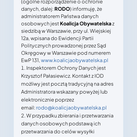
(ogólne rozporządzenie o ochronie
danych, dalej:
RODO
) informuję, że
administratorem Państwa danych
osobowych jest
Koalicja Obywatelska
z
siedzibą w Warszawie, przy ul. Wiejskiej
12a, wpisana do Ewidencji Partii
Politycznych prowadzonej przez Sąd
Okręgowy w Warszawie pod numerem
EwP 131,
www.koalicjaobywatelska.pl
Inspektorem Ochrony Danych jest
Krzysztof Pałasiewicz. Kontakt z IOD
możliwy jest pocztą tradycyjną na adres
Administratora wskazany powyżej lub
elektronicznie poprzez
email:
rodo@koalicjaobywatelska.pl
W przypadku zbierania i przetwarzania
danych osobowych podstawą ich
przetwarzania do celów wysyłki